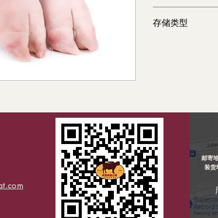
30 lb
存储类型
冷冻
主頁
邮寄
公司资讯
装货
产品 ▼
at.com
特別推介
联系我们