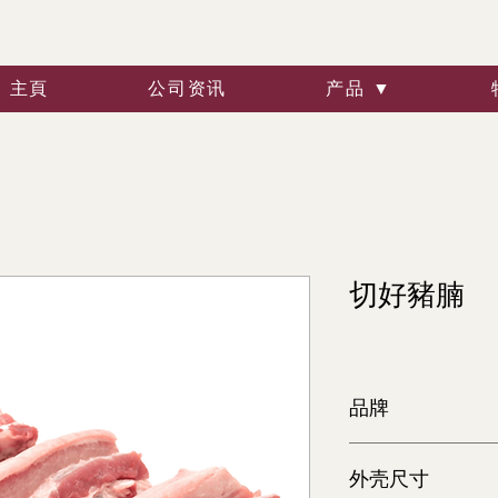
主頁
公司资讯
产品 ▼
切好豬腩
品牌
黎明
外壳尺寸